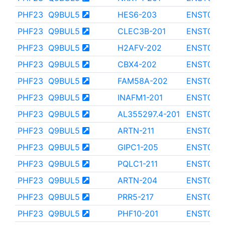
PHF23
Q9BUL5
HES6-203
ENST000
PHF23
Q9BUL5
CLEC3B-201
ENST000
PHF23
Q9BUL5
H2AFV-202
ENST000
PHF23
Q9BUL5
CBX4-202
ENST000
PHF23
Q9BUL5
FAM58A-202
ENST000
PHF23
Q9BUL5
INAFM1-201
ENST000
PHF23
Q9BUL5
AL355297.4-201
ENST000
PHF23
Q9BUL5
ARTN-211
ENST000
PHF23
Q9BUL5
GIPC1-205
ENST000
PHF23
Q9BUL5
PQLC1-211
ENST000
PHF23
Q9BUL5
ARTN-204
ENST000
PHF23
Q9BUL5
PRR5-217
ENST000
PHF23
Q9BUL5
PHF10-201
ENST000