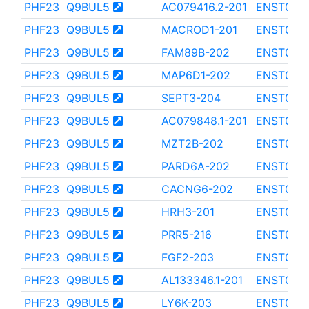
PHF23
Q9BUL5
AC079416.2-201
ENST000
PHF23
Q9BUL5
MACROD1-201
ENST000
PHF23
Q9BUL5
FAM89B-202
ENST000
PHF23
Q9BUL5
MAP6D1-202
ENST000
PHF23
Q9BUL5
SEPT3-204
ENST000
PHF23
Q9BUL5
AC079848.1-201
ENST0000
PHF23
Q9BUL5
MZT2B-202
ENST000
PHF23
Q9BUL5
PARD6A-202
ENST000
PHF23
Q9BUL5
CACNG6-202
ENST000
PHF23
Q9BUL5
HRH3-201
ENST000
PHF23
Q9BUL5
PRR5-216
ENST000
PHF23
Q9BUL5
FGF2-203
ENST000
PHF23
Q9BUL5
AL133346.1-201
ENST000
PHF23
Q9BUL5
LY6K-203
ENST000