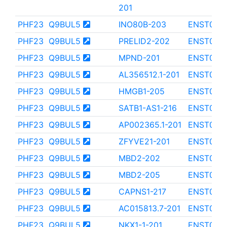
201
PHF23
Q9BUL5
INO80B-203
ENST000
PHF23
Q9BUL5
PRELID2-202
ENST000
PHF23
Q9BUL5
MPND-201
ENST000
PHF23
Q9BUL5
AL356512.1-201
ENST000
PHF23
Q9BUL5
HMGB1-205
ENST000
PHF23
Q9BUL5
SATB1-AS1-216
ENST000
PHF23
Q9BUL5
AP002365.1-201
ENST000
PHF23
Q9BUL5
ZFYVE21-201
ENST000
PHF23
Q9BUL5
MBD2-202
ENST000
PHF23
Q9BUL5
MBD2-205
ENST000
PHF23
Q9BUL5
CAPNS1-217
ENST000
PHF23
Q9BUL5
AC015813.7-201
ENST000
PHF23
Q9BUL5
NKX1-1-201
ENST000