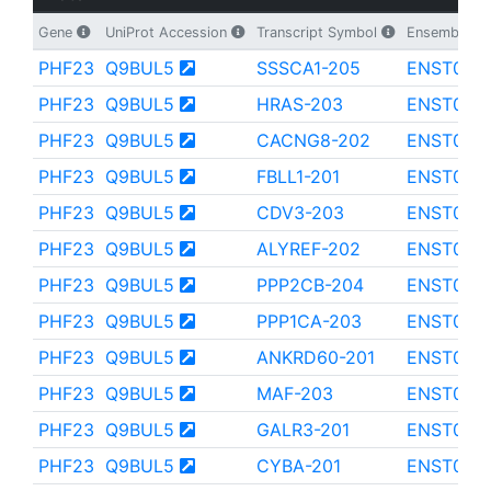
Gene
UniProt Accession
Transcript Symbol
Ensembl Tra
PHF23
Q9BUL5
SSSCA1-205
ENST000
PHF23
Q9BUL5
HRAS-203
ENST000
PHF23
Q9BUL5
CACNG8-202
ENST000
PHF23
Q9BUL5
FBLL1-201
ENST000
PHF23
Q9BUL5
CDV3-203
ENST000
PHF23
Q9BUL5
ALYREF-202
ENST000
PHF23
Q9BUL5
PPP2CB-204
ENST000
PHF23
Q9BUL5
PPP1CA-203
ENST000
PHF23
Q9BUL5
ANKRD60-201
ENST000
PHF23
Q9BUL5
MAF-203
ENST000
PHF23
Q9BUL5
GALR3-201
ENST000
PHF23
Q9BUL5
CYBA-201
ENST000