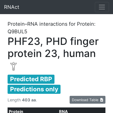
RNAct
Protein–RNA interactions for Protein:
Q9BUL5
PHF23, PHD finger
protein 23, human
Predicted RBP
Predictions only
Length
403 aa
.
Download Table
Protein
RNA