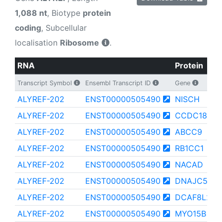
1,088 nt
, Biotype
protein
coding
, Subcellular
localisation
Ribosome
.
RNA
Protein
Transcript Symbol
Ensembl Transcript ID
Gene
ALYREF-202
ENST00000505490
NISCH
ALYREF-202
ENST00000505490
CCDC180
ALYREF-202
ENST00000505490
ABCC9
ALYREF-202
ENST00000505490
RB1CC1
ALYREF-202
ENST00000505490
NACAD
ALYREF-202
ENST00000505490
DNAJC5B
ALYREF-202
ENST00000505490
DCAF8L2
ALYREF-202
ENST00000505490
MYO15B