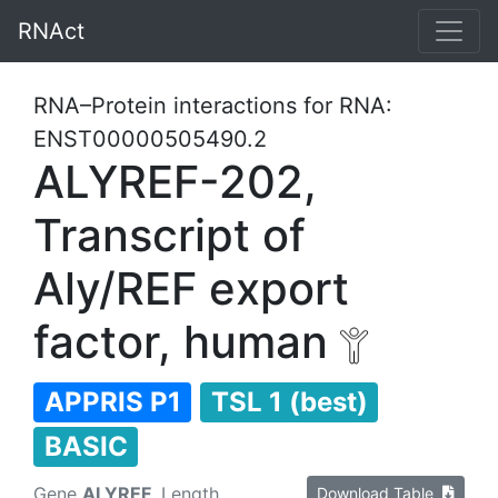
RNAct
RNA–Protein interactions for RNA:
ENST00000505490.2
ALYREF-202,
Transcript of
Aly/REF export
factor, human
APPRIS P1
TSL 1 (best)
BASIC
Gene
ALYREF
, Length
Download Table