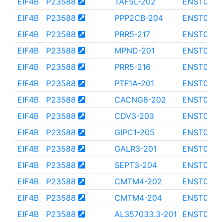
EIF4B
P23588
TAF5L-202
ENST0000
EIF4B
P23588
PPP2CB-204
ENST0000
EIF4B
P23588
PRR5-217
ENST0000
EIF4B
P23588
MPND-201
ENST000
EIF4B
P23588
PRR5-216
ENST0000
EIF4B
P23588
PTF1A-201
ENST000
EIF4B
P23588
CACNG8-202
ENST0000
EIF4B
P23588
CDV3-203
ENST0000
EIF4B
P23588
GIPC1-205
ENST000
EIF4B
P23588
GALR3-201
ENST0000
EIF4B
P23588
SEPT3-204
ENST000
EIF4B
P23588
CMTM4-202
ENST0000
EIF4B
P23588
CMTM4-204
ENST000
EIF4B
P23588
AL357033.3-201
ENST0000