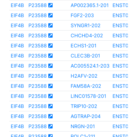
EIF4B
P23588
AP002365.1-201
ENST000
EIF4B
P23588
FGF2-203
ENST0000
EIF4B
P23588
SYNGR1-202
ENST0000
EIF4B
P23588
CHCHD4-202
ENST0000
EIF4B
P23588
ECHS1-201
ENST000
EIF4B
P23588
CLEC3B-201
ENST0000
EIF4B
P23588
AC005524.1-203
ENST000
EIF4B
P23588
H2AFV-202
ENST0000
EIF4B
P23588
FAM58A-202
ENST000
EIF4B
P23588
LINC01578-201
ENST000
EIF4B
P23588
TRIP10-202
ENST0000
EIF4B
P23588
AGTRAP-204
ENST0000
EIF4B
P23588
NRGN-201
ENST000
EIF4B
P23588
PQLC1-211
ENST0000