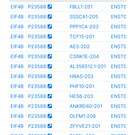
EIF4B
P23588
FBLL1-201
ENST000
EIF4B
P23588
SSSCA1-205
ENST000
EIF4B
P23588
PPP1CA-203
ENST0000
EIF4B
P23588
TCF15-201
ENST000
EIF4B
P23588
AES-202
ENST0000
EIF4B
P23588
CSNK1E-204
ENST000
EIF4B
P23588
AL356512.1-201
ENST0000
EIF4B
P23588
HRAS-203
ENST000
EIF4B
P23588
PHF10-201
ENST000
EIF4B
P23588
HES6-203
ENST0000
EIF4B
P23588
ANKRD60-201
ENST000
EIF4B
P23588
OLFM1-208
ENST0000
EIF4B
P23588
ZFYVE21-201
ENST0000