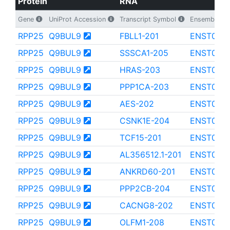
Protein
RNA
Gene
UniProt Accession
Transcript Symbol
Ensembl Tran
RPP25
Q9BUL9
FBLL1-201
ENST000
RPP25
Q9BUL9
SSSCA1-205
ENST000
RPP25
Q9BUL9
HRAS-203
ENST000
RPP25
Q9BUL9
PPP1CA-203
ENST000
RPP25
Q9BUL9
AES-202
ENST0000
RPP25
Q9BUL9
CSNK1E-204
ENST000
RPP25
Q9BUL9
TCF15-201
ENST000
RPP25
Q9BUL9
AL356512.1-201
ENST000
RPP25
Q9BUL9
ANKRD60-201
ENST000
RPP25
Q9BUL9
PPP2CB-204
ENST000
RPP25
Q9BUL9
CACNG8-202
ENST000
RPP25
Q9BUL9
OLFM1-208
ENST000