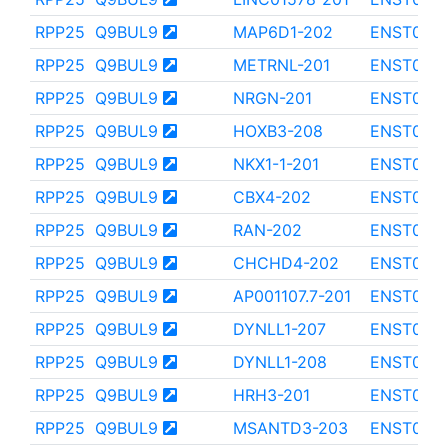
RPP25
Q9BUL9
MAP6D1-202
ENST000
RPP25
Q9BUL9
METRNL-201
ENST000
RPP25
Q9BUL9
NRGN-201
ENST000
RPP25
Q9BUL9
HOXB3-208
ENST000
RPP25
Q9BUL9
NKX1-1-201
ENST000
RPP25
Q9BUL9
CBX4-202
ENST000
RPP25
Q9BUL9
RAN-202
ENST000
RPP25
Q9BUL9
CHCHD4-202
ENST000
RPP25
Q9BUL9
AP001107.7-201
ENST000
RPP25
Q9BUL9
DYNLL1-207
ENST000
RPP25
Q9BUL9
DYNLL1-208
ENST000
RPP25
Q9BUL9
HRH3-201
ENST000
RPP25
Q9BUL9
MSANTD3-203
ENST000