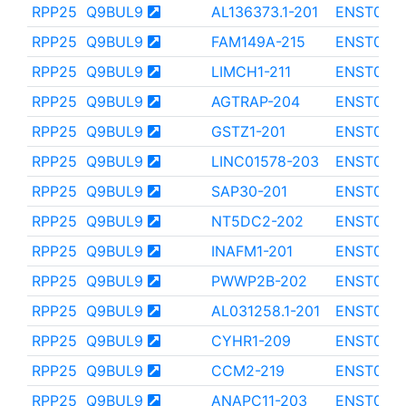
RPP25
Q9BUL9
AL136373.1-201
ENST000
RPP25
Q9BUL9
FAM149A-215
ENST0000
RPP25
Q9BUL9
LIMCH1-211
ENST000
RPP25
Q9BUL9
AGTRAP-204
ENST000
RPP25
Q9BUL9
GSTZ1-201
ENST000
RPP25
Q9BUL9
LINC01578-203
ENST000
RPP25
Q9BUL9
SAP30-201
ENST000
RPP25
Q9BUL9
NT5DC2-202
ENST000
RPP25
Q9BUL9
INAFM1-201
ENST000
RPP25
Q9BUL9
PWWP2B-202
ENST0000
RPP25
Q9BUL9
AL031258.1-201
ENST000
RPP25
Q9BUL9
CYHR1-209
ENST000
RPP25
Q9BUL9
CCM2-219
ENST000
RPP25
Q9BUL9
ANAPC11-203
ENST000