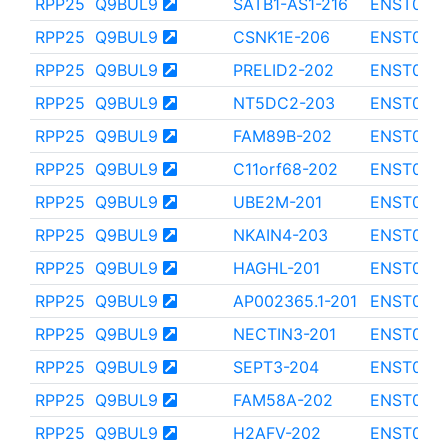
RPP25
Q9BUL9
SATB1-AS1-216
ENST000
RPP25
Q9BUL9
CSNK1E-206
ENST000
RPP25
Q9BUL9
PRELID2-202
ENST000
RPP25
Q9BUL9
NT5DC2-203
ENST000
RPP25
Q9BUL9
FAM89B-202
ENST000
RPP25
Q9BUL9
C11orf68-202
ENST000
RPP25
Q9BUL9
UBE2M-201
ENST000
RPP25
Q9BUL9
NKAIN4-203
ENST000
RPP25
Q9BUL9
HAGHL-201
ENST0000
RPP25
Q9BUL9
AP002365.1-201
ENST000
RPP25
Q9BUL9
NECTIN3-201
ENST000
RPP25
Q9BUL9
SEPT3-204
ENST000
RPP25
Q9BUL9
FAM58A-202
ENST000
RPP25
Q9BUL9
H2AFV-202
ENST000