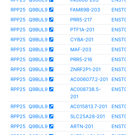
RPP25
Q9BUL9
FAM89B-203
ENST000
RPP25
Q9BUL9
PRR5-217
ENST000
RPP25
Q9BUL9
PTF1A-201
ENST000
RPP25
Q9BUL9
CYBA-201
ENST000
RPP25
Q9BUL9
MAF-203
ENST000
RPP25
Q9BUL9
PRR5-216
ENST0000
RPP25
Q9BUL9
ZNRF2P1-201
ENST000
RPP25
Q9BUL9
AC006077.2-201
ENST000
RPP25
Q9BUL9
AC008738.5-
ENST000
201
RPP25
Q9BUL9
AC015813.7-201
ENST000
RPP25
Q9BUL9
SLC25A28-201
ENST000
RPP25
Q9BUL9
ARTN-201
ENST000