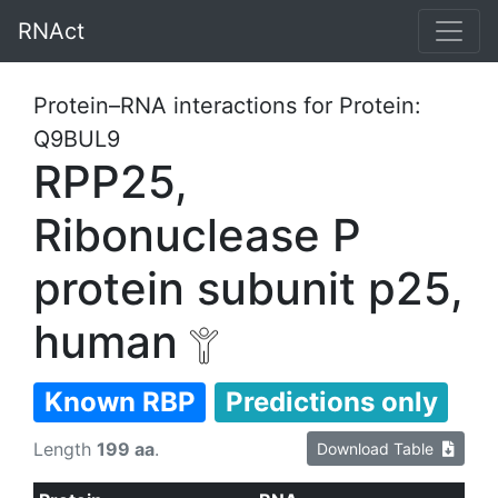
RNAct
Protein–RNA interactions for Protein:
Q9BUL9
RPP25,
Ribonuclease P
protein subunit p25,
human
Known RBP
Predictions only
Length
199 aa
.
Download Table