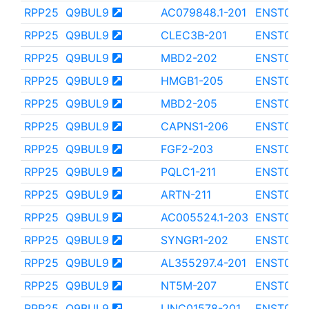
RPP25
Q9BUL9
AC079848.1-201
ENST0000
RPP25
Q9BUL9
CLEC3B-201
ENST000
RPP25
Q9BUL9
MBD2-202
ENST000
RPP25
Q9BUL9
HMGB1-205
ENST000
RPP25
Q9BUL9
MBD2-205
ENST000
RPP25
Q9BUL9
CAPNS1-206
ENST000
RPP25
Q9BUL9
FGF2-203
ENST0000
RPP25
Q9BUL9
PQLC1-211
ENST000
RPP25
Q9BUL9
ARTN-211
ENST000
RPP25
Q9BUL9
AC005524.1-203
ENST000
RPP25
Q9BUL9
SYNGR1-202
ENST0000
RPP25
Q9BUL9
AL355297.4-201
ENST0000
RPP25
Q9BUL9
NT5M-207
ENST000
RPP25
Q9BUL9
LINC01578-201
ENST000