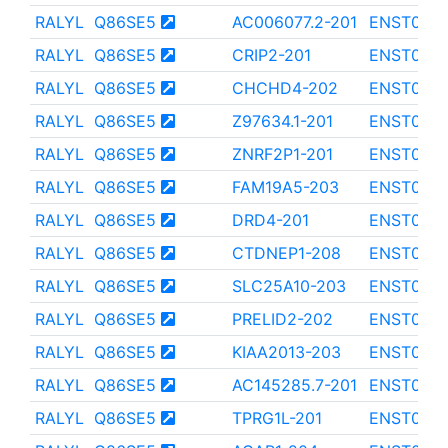
RALYL
Q86SE5
AC006077.2-201
ENST000
RALYL
Q86SE5
CRIP2-201
ENST000
RALYL
Q86SE5
CHCHD4-202
ENST000
RALYL
Q86SE5
Z97634.1-201
ENST000
RALYL
Q86SE5
ZNRF2P1-201
ENST0000
RALYL
Q86SE5
FAM19A5-203
ENST000
RALYL
Q86SE5
DRD4-201
ENST0000
RALYL
Q86SE5
CTDNEP1-208
ENST000
RALYL
Q86SE5
SLC25A10-203
ENST000
RALYL
Q86SE5
PRELID2-202
ENST000
RALYL
Q86SE5
KIAA2013-203
ENST0000
RALYL
Q86SE5
AC145285.7-201
ENST0000
RALYL
Q86SE5
TPRG1L-201
ENST000