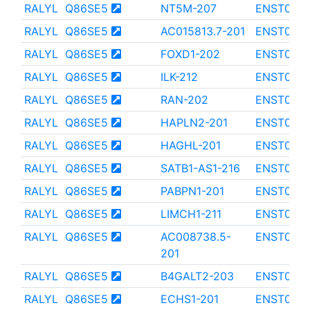
RALYL
Q86SE5
NT5M-207
ENST000
RALYL
Q86SE5
AC015813.7-201
ENST000
RALYL
Q86SE5
FOXD1-202
ENST0000
RALYL
Q86SE5
ILK-212
ENST000
RALYL
Q86SE5
RAN-202
ENST000
RALYL
Q86SE5
HAPLN2-201
ENST000
RALYL
Q86SE5
HAGHL-201
ENST0000
RALYL
Q86SE5
SATB1-AS1-216
ENST000
RALYL
Q86SE5
PABPN1-201
ENST0000
RALYL
Q86SE5
LIMCH1-211
ENST000
RALYL
Q86SE5
AC008738.5-
ENST0000
201
RALYL
Q86SE5
B4GALT2-203
ENST000
RALYL
Q86SE5
ECHS1-201
ENST000