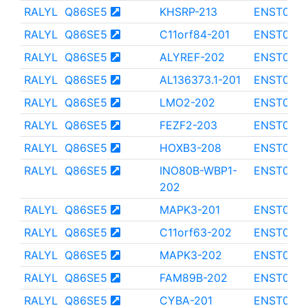
RALYL
Q86SE5
KHSRP-213
ENST000
RALYL
Q86SE5
C11orf84-201
ENST000
RALYL
Q86SE5
ALYREF-202
ENST000
RALYL
Q86SE5
AL136373.1-201
ENST000
RALYL
Q86SE5
LMO2-202
ENST000
RALYL
Q86SE5
FEZF2-203
ENST0000
RALYL
Q86SE5
HOXB3-208
ENST000
RALYL
Q86SE5
INO80B-WBP1-
ENST000
202
RALYL
Q86SE5
MAPK3-201
ENST000
RALYL
Q86SE5
C11orf63-202
ENST000
RALYL
Q86SE5
MAPK3-202
ENST000
RALYL
Q86SE5
FAM89B-202
ENST000
RALYL
Q86SE5
CYBA-201
ENST000