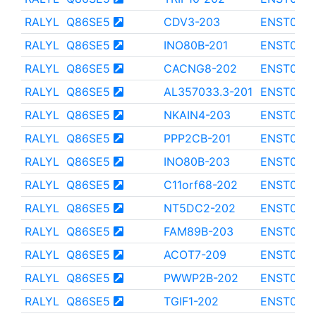
RALYL
Q86SE5
CDV3-203
ENST0000
RALYL
Q86SE5
INO80B-201
ENST000
RALYL
Q86SE5
CACNG8-202
ENST000
RALYL
Q86SE5
AL357033.3-201
ENST000
RALYL
Q86SE5
NKAIN4-203
ENST0000
RALYL
Q86SE5
PPP2CB-201
ENST0000
RALYL
Q86SE5
INO80B-203
ENST0000
RALYL
Q86SE5
C11orf68-202
ENST000
RALYL
Q86SE5
NT5DC2-202
ENST000
RALYL
Q86SE5
FAM89B-203
ENST000
RALYL
Q86SE5
ACOT7-209
ENST000
RALYL
Q86SE5
PWWP2B-202
ENST0000
RALYL
Q86SE5
TGIF1-202
ENST000