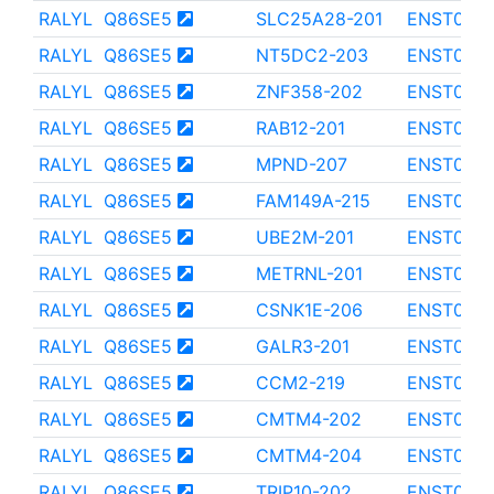
RALYL
Q86SE5
SLC25A28-201
ENST000
RALYL
Q86SE5
NT5DC2-203
ENST000
RALYL
Q86SE5
ZNF358-202
ENST000
RALYL
Q86SE5
RAB12-201
ENST000
RALYL
Q86SE5
MPND-207
ENST000
RALYL
Q86SE5
FAM149A-215
ENST0000
RALYL
Q86SE5
UBE2M-201
ENST000
RALYL
Q86SE5
METRNL-201
ENST000
RALYL
Q86SE5
CSNK1E-206
ENST0000
RALYL
Q86SE5
GALR3-201
ENST000
RALYL
Q86SE5
CCM2-219
ENST000
RALYL
Q86SE5
CMTM4-202
ENST000
RALYL
Q86SE5
CMTM4-204
ENST000
RALYL
Q86SE5
TRIP10-202
ENST000