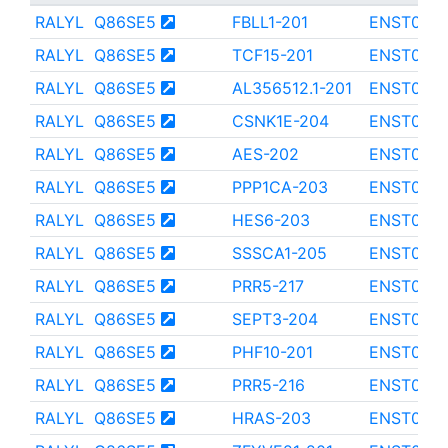
RALYL
Q86SE5
FBLL1-201
ENST000
RALYL
Q86SE5
TCF15-201
ENST000
RALYL
Q86SE5
AL356512.1-201
ENST000
RALYL
Q86SE5
CSNK1E-204
ENST000
RALYL
Q86SE5
AES-202
ENST0000
RALYL
Q86SE5
PPP1CA-203
ENST000
RALYL
Q86SE5
HES6-203
ENST000
RALYL
Q86SE5
SSSCA1-205
ENST000
RALYL
Q86SE5
PRR5-217
ENST0000
RALYL
Q86SE5
SEPT3-204
ENST000
RALYL
Q86SE5
PHF10-201
ENST000
RALYL
Q86SE5
PRR5-216
ENST0000
RALYL
Q86SE5
HRAS-203
ENST000