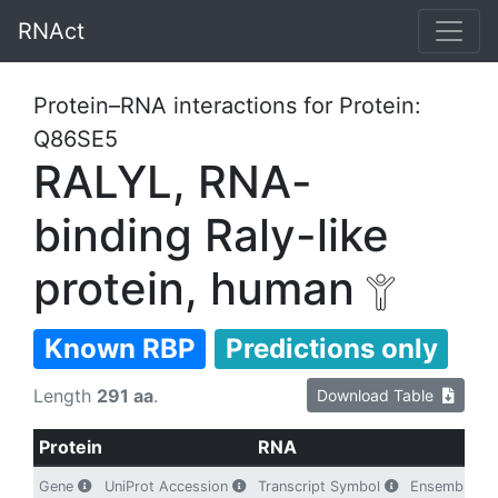
RNAct
Protein–RNA interactions for Protein:
Q86SE5
RALYL, RNA-
binding Raly-like
protein, human
Known RBP
Predictions only
Length
291 aa
.
Download Table
Protein
RNA
Gene
UniProt Accession
Transcript Symbol
Ensembl Tran