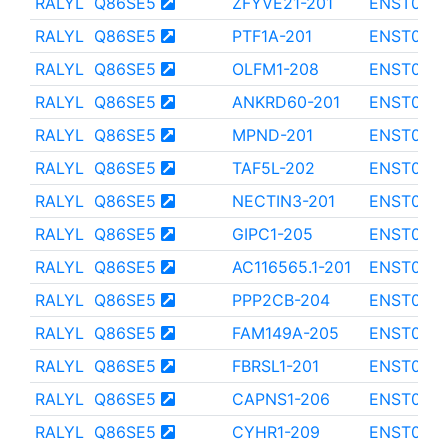
RALYL
Q86SE5
ZFYVE21-201
ENST000
RALYL
Q86SE5
PTF1A-201
ENST000
RALYL
Q86SE5
OLFM1-208
ENST000
RALYL
Q86SE5
ANKRD60-201
ENST000
RALYL
Q86SE5
MPND-201
ENST000
RALYL
Q86SE5
TAF5L-202
ENST000
RALYL
Q86SE5
NECTIN3-201
ENST0000
RALYL
Q86SE5
GIPC1-205
ENST000
RALYL
Q86SE5
AC116565.1-201
ENST0000
RALYL
Q86SE5
PPP2CB-204
ENST000
RALYL
Q86SE5
FAM149A-205
ENST000
RALYL
Q86SE5
FBRSL1-201
ENST000
RALYL
Q86SE5
CAPNS1-206
ENST000
RALYL
Q86SE5
CYHR1-209
ENST000