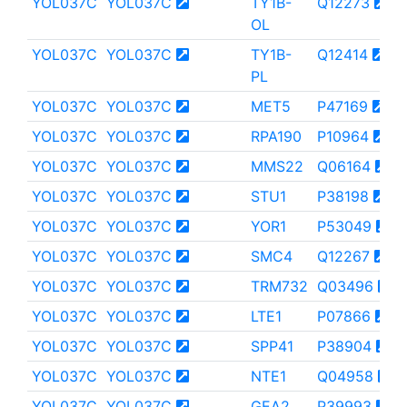
YOL037C
YOL037C
TY1B-
Q12273
OL
YOL037C
YOL037C
TY1B-
Q12414
PL
YOL037C
YOL037C
MET5
P47169
YOL037C
YOL037C
RPA190
P10964
YOL037C
YOL037C
MMS22
Q06164
YOL037C
YOL037C
STU1
P38198
YOL037C
YOL037C
YOR1
P53049
YOL037C
YOL037C
SMC4
Q12267
YOL037C
YOL037C
TRM732
Q03496
YOL037C
YOL037C
LTE1
P07866
YOL037C
YOL037C
SPP41
P38904
YOL037C
YOL037C
NTE1
Q04958
YOL037C
YOL037C
GEA2
P39993