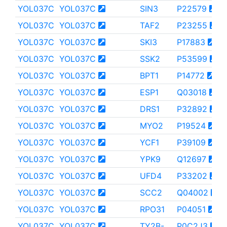
YOL037C
YOL037C
SIN3
P22579
YOL037C
YOL037C
TAF2
P23255
YOL037C
YOL037C
SKI3
P17883
YOL037C
YOL037C
SSK2
P53599
YOL037C
YOL037C
BPT1
P14772
YOL037C
YOL037C
ESP1
Q03018
YOL037C
YOL037C
DRS1
P32892
YOL037C
YOL037C
MYO2
P19524
YOL037C
YOL037C
YCF1
P39109
YOL037C
YOL037C
YPK9
Q12697
YOL037C
YOL037C
UFD4
P33202
YOL037C
YOL037C
SCC2
Q04002
YOL037C
YOL037C
RPO31
P04051
YOL037C
YOL037C
TY2B-
P0C2J3