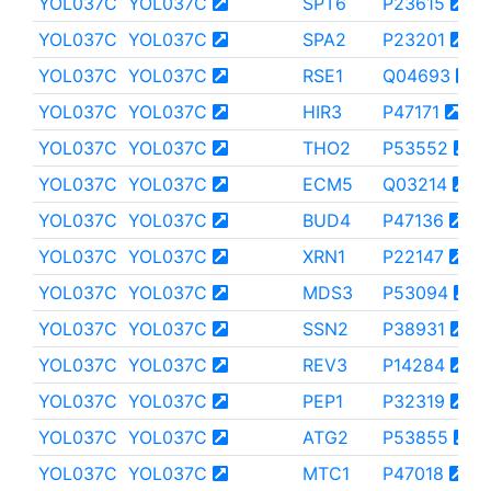
YOL037C
YOL037C
SPT6
P23615
YOL037C
YOL037C
SPA2
P23201
YOL037C
YOL037C
RSE1
Q04693
YOL037C
YOL037C
HIR3
P47171
YOL037C
YOL037C
THO2
P53552
YOL037C
YOL037C
ECM5
Q03214
YOL037C
YOL037C
BUD4
P47136
YOL037C
YOL037C
XRN1
P22147
YOL037C
YOL037C
MDS3
P53094
YOL037C
YOL037C
SSN2
P38931
YOL037C
YOL037C
REV3
P14284
YOL037C
YOL037C
PEP1
P32319
YOL037C
YOL037C
ATG2
P53855
YOL037C
YOL037C
MTC1
P47018