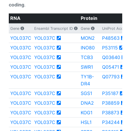
coding
.
RNA
Protein
Gene
Ensembl Transcript ID
Gene
UniProt Access
YOL037C
YOL037C
MON2
P48563
YOL037C
YOL037C
INO80
P53115
YOL037C
YOL037C
TCB3
Q03640
YOL037C
YOL037C
SWR1
Q05471
YOL037C
YOL037C
TY1B-
Q07793
DR4
YOL037C
YOL037C
SGS1
P35187
YOL037C
YOL037C
DNA2
P38859
YOL037C
YOL037C
KOG1
P38873
YOL037C
YOL037C
HSL1
P34244