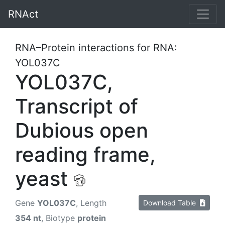
RNAct
RNA–Protein interactions for RNA:
YOL037C
YOL037C,
Transcript of
Dubious open
reading frame,
yeast
Gene
YOL037C
, Length
Download Table
354 nt
, Biotype
protein