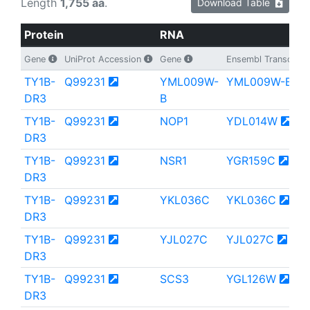
Length
1,755 aa
.
Download Table
Protein
RNA
Gene
UniProt Accession
Gene
Ensembl Transcript
TY1B-
Q99231
YML009W-
YML009W-B
DR3
B
TY1B-
Q99231
NOP1
YDL014W
DR3
TY1B-
Q99231
NSR1
YGR159C
DR3
TY1B-
Q99231
YKL036C
YKL036C
DR3
TY1B-
Q99231
YJL027C
YJL027C
DR3
TY1B-
Q99231
SCS3
YGL126W
DR3