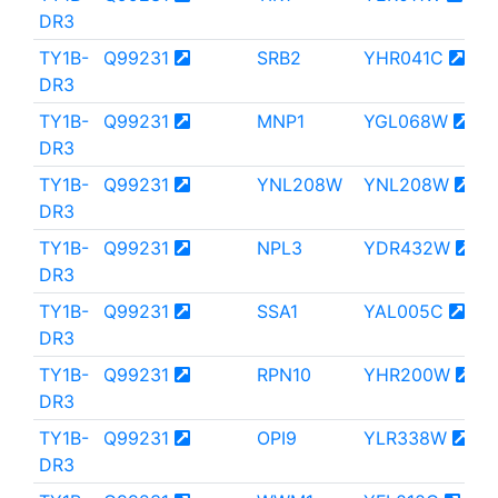
DR3
TY1B-
Q99231
SRB2
YHR041C
DR3
TY1B-
Q99231
MNP1
YGL068W
DR3
TY1B-
Q99231
YNL208W
YNL208W
DR3
TY1B-
Q99231
NPL3
YDR432W
DR3
TY1B-
Q99231
SSA1
YAL005C
DR3
TY1B-
Q99231
RPN10
YHR200W
DR3
TY1B-
Q99231
OPI9
YLR338W
DR3