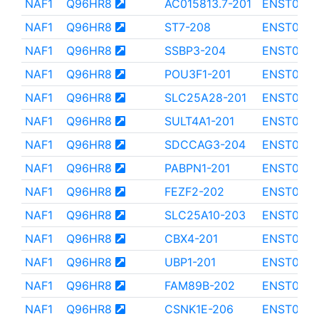
NAF1
Q96HR8
AC015813.7-201
ENST000
NAF1
Q96HR8
ST7-208
ENST0000
NAF1
Q96HR8
SSBP3-204
ENST0000
NAF1
Q96HR8
POU3F1-201
ENST0000
NAF1
Q96HR8
SLC25A28-201
ENST000
NAF1
Q96HR8
SULT4A1-201
ENST000
NAF1
Q96HR8
SDCCAG3-204
ENST0000
NAF1
Q96HR8
PABPN1-201
ENST0000
NAF1
Q96HR8
FEZF2-202
ENST000
NAF1
Q96HR8
SLC25A10-203
ENST000
NAF1
Q96HR8
CBX4-201
ENST000
NAF1
Q96HR8
UBP1-201
ENST000
NAF1
Q96HR8
FAM89B-202
ENST0000
NAF1
Q96HR8
CSNK1E-206
ENST0000