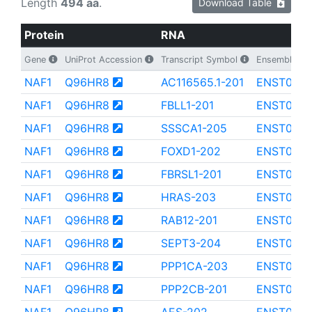
Length
494 aa
.
Download Table
Protein
RNA
Gene
UniProt Accession
Transcript Symbol
Ensembl Tran
NAF1
Q96HR8
AC116565.1-201
ENST0000
NAF1
Q96HR8
FBLL1-201
ENST000
NAF1
Q96HR8
SSSCA1-205
ENST000
NAF1
Q96HR8
FOXD1-202
ENST0000
NAF1
Q96HR8
FBRSL1-201
ENST0000
NAF1
Q96HR8
HRAS-203
ENST000
NAF1
Q96HR8
RAB12-201
ENST000
NAF1
Q96HR8
SEPT3-204
ENST000
NAF1
Q96HR8
PPP1CA-203
ENST0000
NAF1
Q96HR8
PPP2CB-201
ENST0000