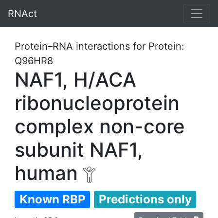
RNAct
Protein–RNA interactions for Protein:
Q96HR8
NAF1, H/ACA
ribonucleoprotein
complex non-core
subunit NAF1,
human
Known RBP
Predictions only