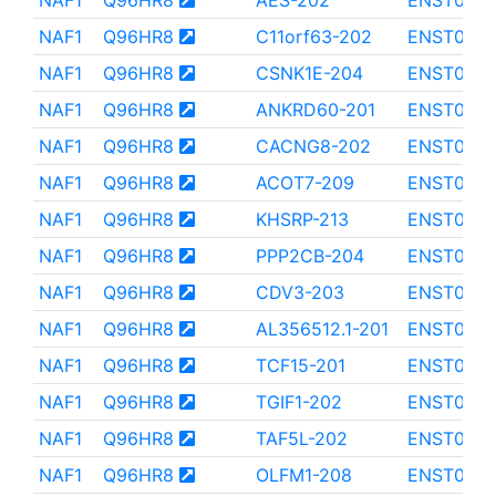
NAF1
Q96HR8
AES-202
ENST0000
NAF1
Q96HR8
C11orf63-202
ENST0000
NAF1
Q96HR8
CSNK1E-204
ENST000
NAF1
Q96HR8
ANKRD60-201
ENST000
NAF1
Q96HR8
CACNG8-202
ENST0000
NAF1
Q96HR8
ACOT7-209
ENST000
NAF1
Q96HR8
KHSRP-213
ENST0000
NAF1
Q96HR8
PPP2CB-204
ENST0000
NAF1
Q96HR8
CDV3-203
ENST0000
NAF1
Q96HR8
AL356512.1-201
ENST0000
NAF1
Q96HR8
TCF15-201
ENST000
NAF1
Q96HR8
TGIF1-202
ENST000
NAF1
Q96HR8
TAF5L-202
ENST0000
NAF1
Q96HR8
OLFM1-208
ENST0000